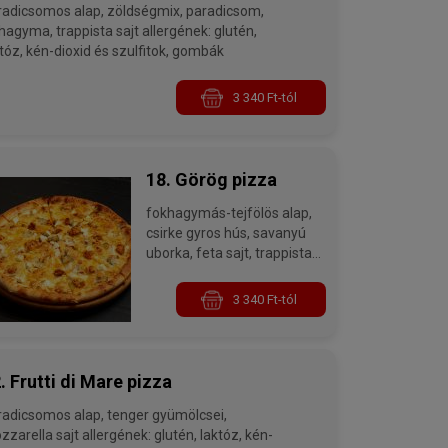
csomos alap, zöldségmix, paradicsom,
 trappista sajt allergének: glutén,
tóz, kén-dioxid és szulfitok, gombák
3 340 Ft-tól
18. Görög pizza
fokhagymás-tejfölös alap,
csirke gyros hús, savanyú
uborka, feta sajt, trappista
sajt allergének: glutén,
laktóz, kén-dioxid és
3 340 Ft-tól
szulfitok
. Frutti di Mare pizza
icsomos alap, tenger gyümölcsei,
a sajt allergének: glutén, laktóz, kén-