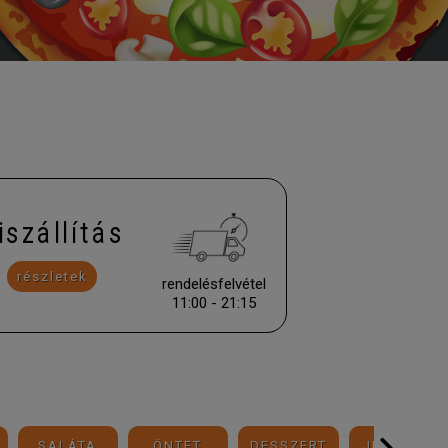
iszállítás
részletek
rendelésfelvétel
11:00 - 21:15
SALÁTA
ÖNTET
DESSZERT
JÉGKRÉM