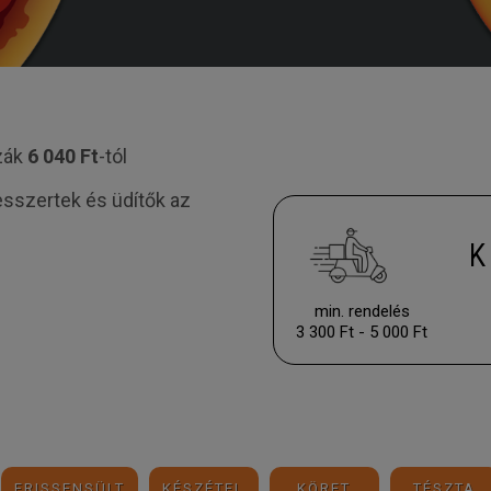
zzák
6
040
Ft
-tól
desszertek és üdítők az
K
min. rendelés
3 300 Ft - 5 000 Ft
FRISSENSÜLT
KÉSZÉTEL
KÖRET
TÉSZTA