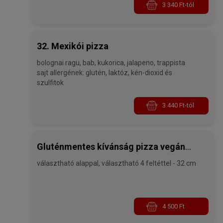
3 340 Ft-tól
32. Mexikói pizza
bolognai ragu, bab, kukorica, jalapeno, trappista
sajt allergének: glutén, laktóz, kén-dioxid és
szulfitok
3 440 Ft-tól
Gluténmentes kívánság pizza vegán
választható alappal, választható 4 feltéttel - 32 cm
sajttal
4 500 Ft