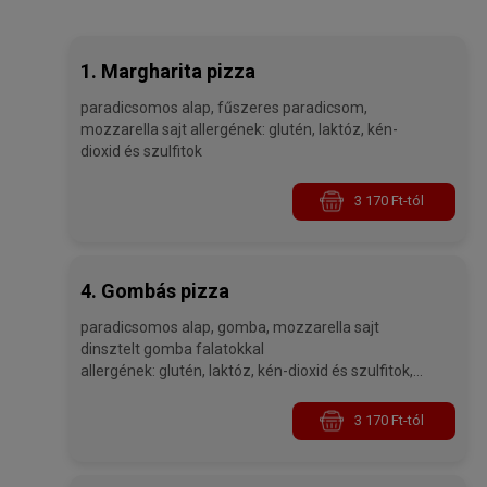
1. Margharita pizza
paradicsomos alap, fűszeres paradicsom,
mozzarella sajt allergének: glutén, laktóz, kén-
dioxid és szulfitok
3 170 Ft-tól
4. Gombás pizza
paradicsomos alap, gomba, mozzarella sajt
dinsztelt gomba falatokkal
allergének: glutén, laktóz, kén-dioxid és szulfitok,
gombák
3 170 Ft-tól