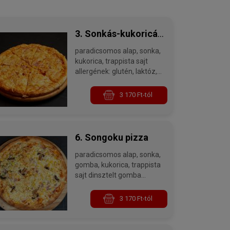
3. Sonkás-kukoricás
paradicsomos alap, sonka,
pizza
kukorica, trappista sajt
allergének: glutén, laktóz,
kén-dioxid és szulfitok
3 170 Ft-tól
6. Songoku pizza
paradicsomos alap, sonka,
gomba, kukorica, trappista
sajt dinsztelt gomba
falatokkal
allergének: glutén, laktóz,
3 170 Ft-tól
kén-dioxid és szulfitok,
gombák