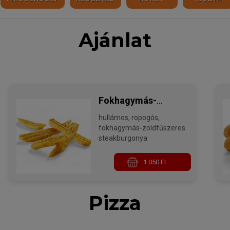
Ajánlat
Fokhagymás-
hullámos, ropogós,
zöldfűszeres
fokhagymás-zöldfűszeres
steakburgonya
steakburgonya
1 050 Ft
Pizza