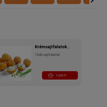
Krémsajtfalatok
12db sajtfalattal
metélőhagymával
1 650 Ft