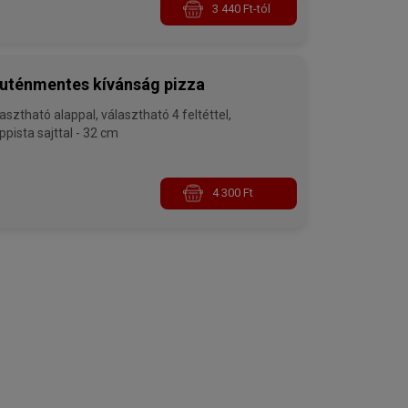
3 440 Ft-tól
uténmentes kívánság pizza
asztható alappal, választható 4 feltéttel,
trappista sajttal - 32 cm
4 300 Ft