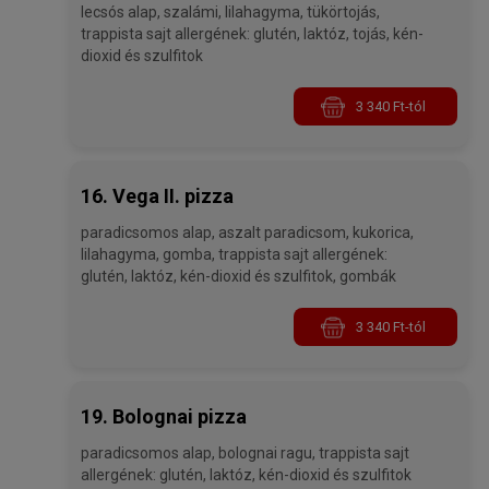
lecsós alap, szalámi, lilahagyma, tükörtojás,
trappista sajt allergének: glutén, laktóz, tojás, kén-
dioxid és szulfitok
3 340 Ft-tól
16. Vega II. pizza
paradicsomos alap, aszalt paradicsom, kukorica,
lilahagyma, gomba, trappista sajt allergének:
glutén, laktóz, kén-dioxid és szulfitok, gombák
3 340 Ft-tól
19. Bolognai pizza
paradicsomos alap, bolognai ragu, trappista sajt
allergének: glutén, laktóz, kén-dioxid és szulfitok