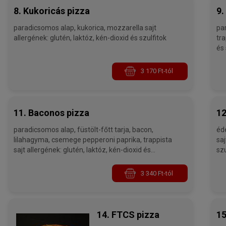
8. Kukoricás pizza
9.
paradicsomos alap, kukorica, mozzarella sajt
paradic
allergének: glutén, laktóz, kén-dioxid és szulfitok
trappista s
és 
3 170 Ft-tól
11. Baconos pizza
12
paradicsomos alap, füstölt-főtt tarja, bacon,
édes-sa
lilahagyma, csemege pepperoni paprika, trappista
sajt allergének: glutén, laktóz, k
sajt allergének: glutén, laktóz, kén-dioxid és
szu
szulfitok
3 340 Ft-tól
14. FTCS pizza
15