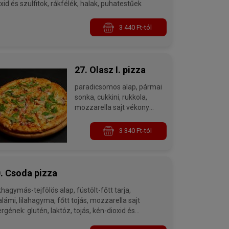
xid és szulfitok, rákfélék, halak, puhatestűek
3 440 Ft-tól
27. Olasz I. pizza
paradicsomos alap, pármai
sonka, cukkini, rukkola,
mozzarella sajt vékony
pizzatésztával
allergének: glutén, laktóz,
3 340 Ft-tól
kén-dioxid és szulfitok
. Csoda pizza
gymás-tejfölös alap, füstölt-főtt tarja,
yma, főtt tojás, mozzarella sajt
ergének: glutén, laktóz, tojás, kén-dioxid és
lfitok