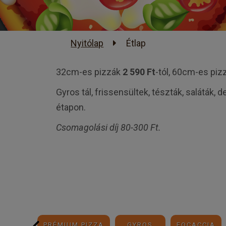
Nyitólap
Étlap
32cm-es pizzák
2 590 Ft
-tól, 60cm-es pi
Gyros tál, frissensültek, tészták, saláták, 
étapon.
Csomagolási díj 80-300 Ft.
PIZZA
PRÉMIUM PIZZA
GYROS
FOCACCIA