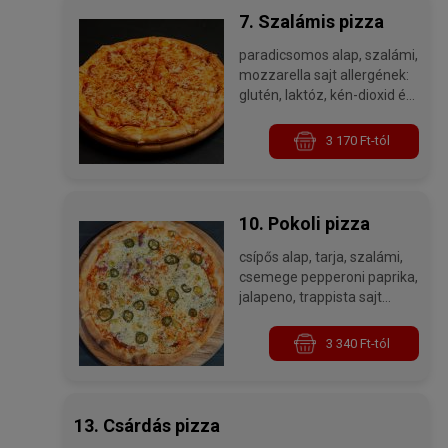
7. Szalámis pizza
paradicsomos alap, szalámi,
mozzarella sajt allergének:
glutén, laktóz, kén-dioxid és
szulfitok
3 170 Ft-tól
10. Pokoli pizza
csípős alap, tarja, szalámi,
csemege pepperoni paprika,
jalapeno, trappista sajt
allergének: glutén, laktóz,
kén-dioxid és szulfitok
3 340 Ft-tól
13. Csárdás pizza