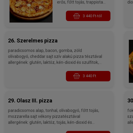
erős, főtt tojás, trappista
dio
sajt allergének: glutén,
laktóz, tojás, kén-dioxid és
3 440 Ft-tól
szulfitok
26. Szerelmes pizza
paradicsomos alap, bacon, gomba, zöld
olívabogyó, cheddar sajt szív alakú pizza tésztával
allergének: glutén, laktóz, kén-dioxid és szulfitok,
gombák - 32 cm
3 440 Ft
29. Olasz III. pizza
30
paradicsomos alap, tonhal, olívabogyó, főtt tojás,
fokha
mozzarella sajt vékony pizzatésztával
szalámi, lilahag
allergének: glutén, laktóz, tojás, kén-dioxid és
all
szulfitok, halak
szu