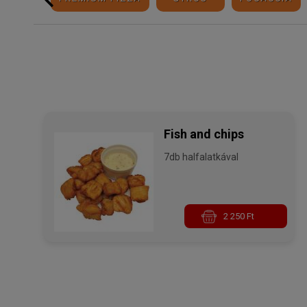
Fish and chips
7db halfalatkával
2 250 Ft