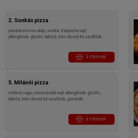
2. Sonkás pizza
paradicsomos alap, sonka, trappista sajt
allergének: glutén, laktóz, kén-dioxid és szulfitok
3 170 Ft-tól
5. Milánói pizza
milánói ragu, mozzarella sajt allergének: glutén,
laktóz, kén-dioxid és szulfitok, gombák
3 170 Ft-tól