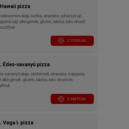
 Hawaii pizza
somos alap, sonka, ananász, juharszirup,
ajt allergének: glutén, laktóz, kén-dioxid
szulfitok
3 170 Ft-tól
. Édes-savanyú pizza
vanyú alap, csirkemell, ananász, trappista
én-dioxid és
lfitok
3 340 Ft-tól
. Vega I. pizza