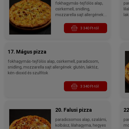
fokhagymás-tejfölös alap,
paradi
csirkemell, snidling,
lilahagyma,
mozzarella sajt allergének:
lak
glutén, laktóz, kén-dioxid és
szulfitok
3 340 Ft-tól
17. Mágus pizza
fokhagymás-tejfölös alap, csirkemell, paradicsom,
snidling, mozzarella sajt allergének: glutén, laktóz,
kén-dioxid és szulfitok
3 340 Ft-tól
20. Falusi pizza
22
paradicsomos alap, szalámi,
parad
kolbász, lilahagyma, hegyes
mozzarell