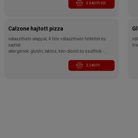
3 340 Ft-tól
Calzone hajtott pizza
Gl
választható alappal, 4 féle választható feltéttel és
vál
sajttal
allergének: glutén, laktóz, kén-dioxid és szulfitok -
32 cm
3 240 Ft