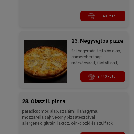
3 340 Ft-tól
23. Négysajtos pizza
fokhagymás-tejfölös alap,
camembert sajt,
márványsajt, füstölt sajt,
mozzarella sajt allergének:
glutén, laktóz, kén-dioxid és
3 440 Ft-tól
szulfitok
28. Olasz II. pizza
paradicsomos alap, szalámi, lilahagyma,
mozzarella sajt vékony pizzatésztával
allergének: glutén, laktóz, kén-dioxid és szulfitok