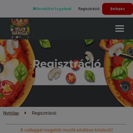
Rendelést fogadunk
Regisztráció
Belépés
Regisztráció
Nyitólap
Regisztráció
A csillaggal megjelölt mezők kitöltése kötelező!