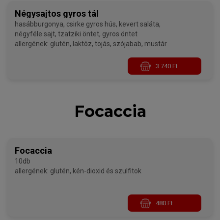
Négysajtos gyros tál
hasábburgonya, csirke gyros hús, kevert saláta,
négyféle sajt, tzatziki öntet, gyros öntet
allergének: glutén, laktóz, tojás, szójabab, mustár
3 740 Ft
Focaccia
Focaccia
10db
allergének: glutén, kén-dioxid és szulfitok
480 Ft