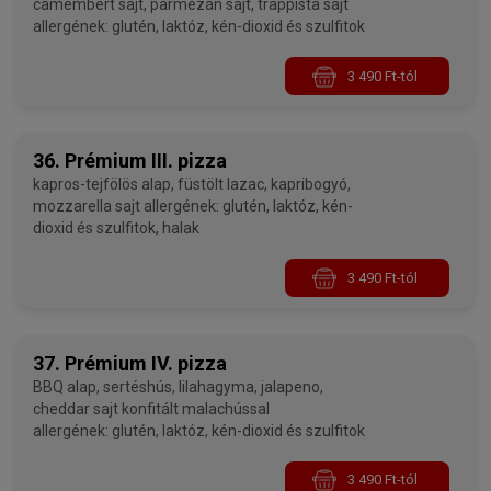
camembert sajt, parmezán sajt, trappista sajt
allergének: glutén, laktóz, kén-dioxid és szulfitok
3 490 Ft-tól
36. Prémium III. pizza
kapros-tejfölös alap, füstölt lazac, kapribogyó,
mozzarella sajt allergének: glutén, laktóz, kén-
dioxid és szulfitok, halak
3 490 Ft-tól
37. Prémium IV. pizza
BBQ alap, sertéshús, lilahagyma, jalapeno,
cheddar sajt konfitált malachússal
allergének: glutén, laktóz, kén-dioxid és szulfitok
3 490 Ft-tól