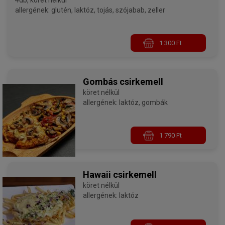
4db, köret nélkül
allergének: glutén, laktóz, tojás, szójabab, zeller
1 300 Ft
Gombás csirkemell
köret nélkül
allergének: laktóz, gombák
1 790 Ft
Hawaii csirkemell
köret nélkül
allergének: laktóz