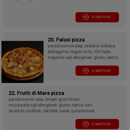
3 340 Ft-tól
20. Falusi pizza
paradicsomos alap, szalámi, kolbász,
lilahagyma, hegyes erős, főtt tojás,
trappista sajt allergének: glutén, laktóz,
tojás, kén-dioxid és szulfitok
3 440 Ft-tól
22. Frutti di Mare pizza
paradicsomos alap, tenger gyümölcsei,
mozzarella sajt allergének: glutén, laktóz, kén-
dioxid és szulfitok, rákfélék, halak, puhatestűek
3 440 Ft-tól