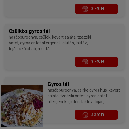
3 740 Ft
Csülkös gyros tál
hasábburgonya, csülök, kevert saláta, tzatziki
öntet, gyros öntet allergének: glutén, laktóz,
tojás, szójabab, mustár
3 740 Ft
Gyros tál
hasábburgonya, csirke gyros hús, kevert
saláta, tzatziki öntet, gyros öntet
allergének: glutén, laktóz, tojás,
szójabab, mustár
3 340 Ft