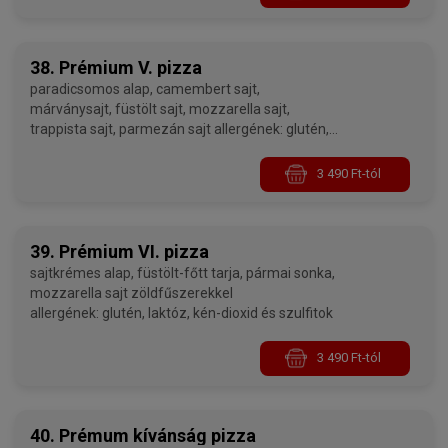
38. Prémium V. pizza
paradicsomos alap, camembert sajt,
márványsajt, füstölt sajt, mozzarella sajt,
trappista sajt, parmezán sajt allergének: glutén,
laktóz, kén-dioxid és szulfitok
3 490 Ft-tól
39. Prémium VI. pizza
sajtkrémes alap, füstölt-főtt tarja, pármai sonka,
mozzarella sajt zöldfűszerekkel
allergének: glutén, laktóz, kén-dioxid és szulfitok
3 490 Ft-tól
40. Prémum kívánság pizza