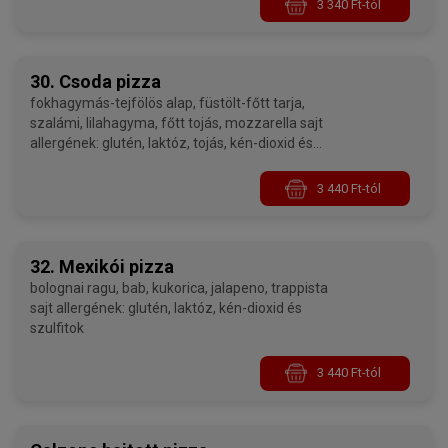
3 340 Ft-tól
30. Csoda pizza
fokhagymás-tejfölös alap, füstölt-főtt tarja,
szalámi, lilahagyma, főtt tojás, mozzarella sajt
allergének: glutén, laktóz, tojás, kén-dioxid és
szulfitok
3 440 Ft-tól
32. Mexikói pizza
bolognai ragu, bab, kukorica, jalapeno, trappista
sajt allergének: glutén, laktóz, kén-dioxid és
szulfitok
3 440 Ft-tól