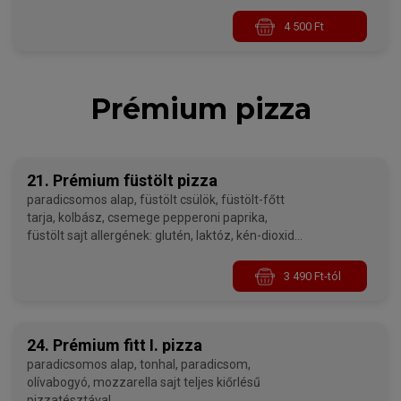
4 500 Ft
Prémium pizza
21. Prémium füstölt pizza
paradicsomos alap, füstölt csülök, füstölt-főtt
tarja, kolbász, csemege pepperoni paprika,
füstölt sajt allergének: glutén, laktóz, kén-dioxid
és szulfitok
3 490 Ft-tól
24. Prémium fitt I. pizza
paradicsomos alap, tonhal, paradicsom,
olívabogyó, mozzarella sajt teljes kiőrlésű
pizzatésztával