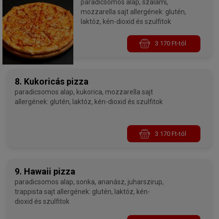
paradicsomos alap, szalámi,
mozzarella sajt allergének: glutén,
laktóz, kén-dioxid és szulfitok
3 170 Ft-tól
8. Kukoricás pizza
paradicsomos alap, kukorica, mozzarella sajt
allergének: glutén, laktóz, kén-dioxid és szulfitok
3 170 Ft-tól
9. Hawaii pizza
paradicsomos alap, sonka, ananász, juharszirup,
trappista sajt allergének: glutén, laktóz, kén-
dioxid és szulfitok