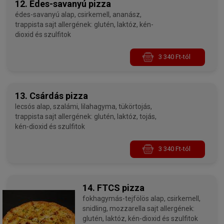
12. Édes-savanyú pizza
édes-savanyú alap, csirkemell, ananász,
trappista sajt allergének: glutén, laktóz, kén-
dioxid és szulfitok
3 340 Ft-tól
13. Csárdás pizza
lecsós alap, szalámi, lilahagyma, tükörtojás,
trappista sajt allergének: glutén, laktóz, tojás,
kén-dioxid és szulfitok
3 340 Ft-tól
14. FTCS pizza
fokhagymás-tejfölös alap, csirkemell,
snidling, mozzarella sajt allergének:
glutén, laktóz, kén-dioxid és szulfitok