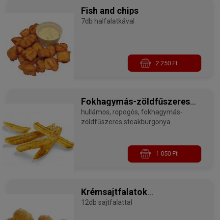
Fish and chips
7db halfalatkával
2 250 Ft
Fokhagymás-zöldfűszeres
steakburgonya
hullámos, ropogós, fokhagymás-
zöldfűszeres steakburgonya
1 050 Ft
Krémsajtfalatok
metélőhagymával
12db sajtfalattal