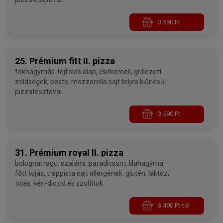
allergének: glutén, laktóz, kén-dioxid és szulfitok,
halak - 32 cm
3 590 Ft
25. Prémium fitt II. pizza
fokhagymás-tejfölös alap, csirkemell, grillezett
zöldségek, pesto, mozzarella sajt teljes kiőrlésű
pizzatésztával
allergének: glutén, laktóz, kén-dioxid és szulfitok
- 32 cm
3 590 Ft
31. Prémium royal II. pizza
bolognai ragu, szalámi, paradicsom, lilahagyma,
főtt tojás, trappista sajt allergének: glutén, laktóz,
tojás, kén-dioxid és szulfitok
3 490 Ft-tól