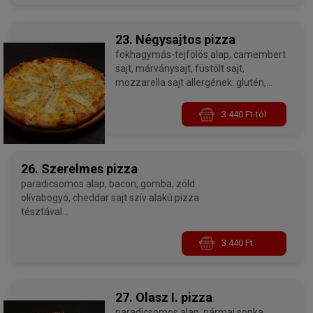
23. Négysajtos pizza
fokhagymás-tejfölös alap, camembert
sajt, márványsajt, füstölt sajt,
mozzarella sajt allergének: glutén,
laktóz, kén-dioxid és szulfitok
3 440 Ft-tól
26. Szerelmes pizza
paradicsomos alap, bacon, gomba, zöld
olívabogyó, cheddar sajt szív alakú pizza
tésztával
allergének: glutén, laktóz, kén-dioxid és szulfitok,
gombák - 32 cm
3 440 Ft
27. Olasz I. pizza
paradicsomos alap, pármai sonka,