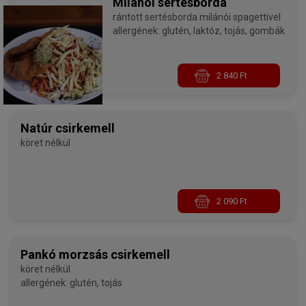
Milánói sertésborda
rántott sertésborda milánói spagettivel
allergének: glutén, laktóz, tojás, gombák
2 840 Ft
Natúr csirkemell
köret nélkül
2 090 Ft
Pankó morzsás csirkemell
köret nélkül
allergének: glutén, tojás