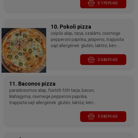
3 170 Ft-tól
10. Pokoli pizza
csípős alap, tarja, szalámi, csemege
pepperoni paprika, jalapeno, trappista
sajt allergének: glutén, laktóz, kén-
dioxid és szulfitok
3 340 Ft-tól
11. Baconos pizza
paradicsomos alap, füstölt-főtt tarja, bacon,
lilahagyma, csemege pepperoni paprika,
trappista sajt allergének: glutén, laktóz, kén-
dioxid és szulfitok
3 340 Ft-tól