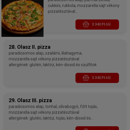
cukkini, rukkola, mozzarella sajt vékony
pizzatésztával
allergének: glutén, laktóz, kén-dioxid és
szulfitok
3 340 Ft-tól
28. Olasz II. pizza
paradicsomos alap, szalámi, lilahagyma,
mozzarella sajt vékony pizzatésztával
allergének: glutén, laktóz, kén-dioxid és szulfitok
3 340 Ft-tól
29. Olasz III. pizza
paradicsomos alap, tonhal, olívabogyó, főtt tojás,
mozzarella sajt vékony pizzatésztával
allergének: glutén, laktóz, tojás, kén-dioxid és
szulfitok, halak