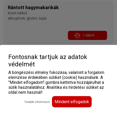
Rántott hagymakarikák
köret nélkül
allergének: glutén, tojás
1 590 Ft
Rántott sajt
Fontosnak tartjuk az adatok
tartármártással, köret nélkül
védelmét
allergének: glutén, laktóz, tojás
A böngészési élmény fokozása, valamint a forgalom
elemzése érdekében sütiket (cookie) használunk. A
"Mindet elfogadom" gombra kattintva hozzájárulhat a
1 490 Ft
sütik használatához. Analitika és hirdetési sütiket az
oldal nem használ!
Mindent elfogadok
További információ
Rántott sertéskaraj
köret nélkül
allergének: glutén, tojás