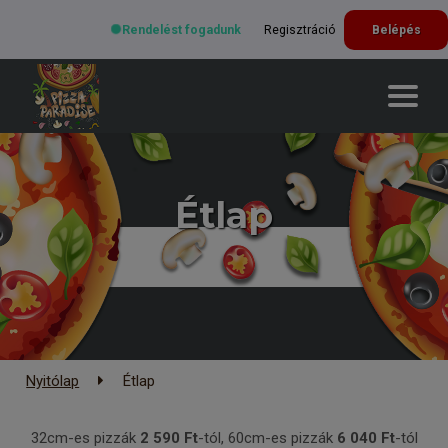
Rendelést fogadunk
Regisztráció
Belépés
Étlap
Nyitólap
Étlap
32cm-es pizzák
2 590 Ft
-tól, 60cm-es pizzák
6
040
Ft
-tól