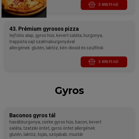
3 490 Ft-tól
43. Prémium gyrosos pizza
tejfölös alap, gyros hús, kevert saláta, burgonya,
trappista sajt szalmaburgonyával
allergének: glutén, laktóz, kén-dioxid és szulfitok
3 490 Ft-tól
Gyros
Baconos gyros tál
hasábburgonya, csirke gyros hús, bacon, kevert
saláta, tzatziki öntet, gyros öntet allergének:
glutén, laktóz, tojás, szójabab, mustár