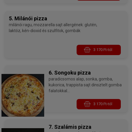
5. Milánói pizza
milánói ragu, mozzarella sajt allergének: glutén,
laktóz, kén-dioxid és szulfitok, gombák
3 170 Ft-tól
6. Songoku pizza
paradicsomos alap, sonka, gomba,
kukorica, trappista sajt dinsztelt gomba
falatokkal
allergének: glutén, laktóz, kén-dioxid és
szulfitok, gombák
3 170 Ft-tól
7. Szalámis pizza