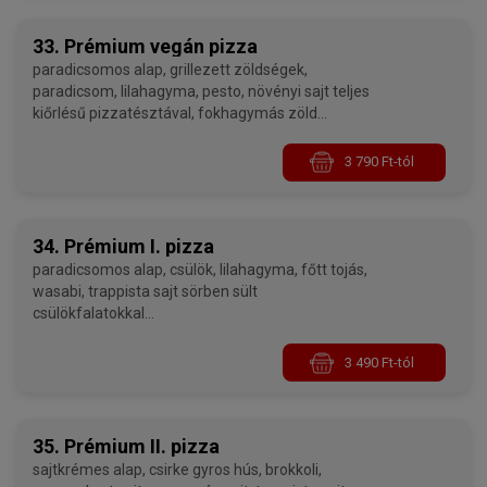
33. Prémium vegán pizza
paradicsomos alap, grillezett zöldségek,
paradicsom, lilahagyma, pesto, növényi sajt teljes
kiőrlésű pizzatésztával, fokhagymás zöld
allergének: glutén, kén-dioxid és szulfitok
3 790 Ft-tól
34. Prémium I. pizza
paradicsomos alap, csülök, lilahagyma, főtt tojás,
wasabi, trappista sajt sörben sült
csülökfalatokkal
allergének: glutén, laktóz, tojás, kén-dioxid és
szulfitok
3 490 Ft-tól
35. Prémium II. pizza
sajtkrémes alap, csirke gyros hús, brokkoli,