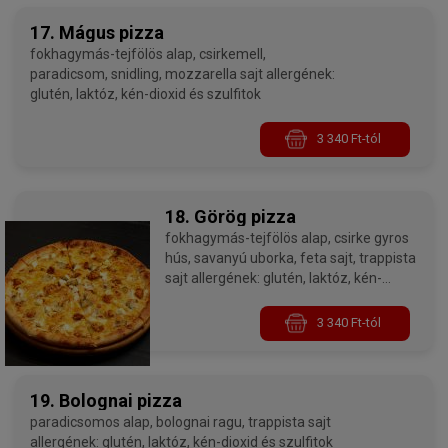
17. Mágus pizza
fokhagymás-tejfölös alap, csirkemell,
paradicsom, snidling, mozzarella sajt allergének:
glutén, laktóz, kén-dioxid és szulfitok
3 340 Ft-tól
18. Görög pizza
fokhagymás-tejfölös alap, csirke gyros
hús, savanyú uborka, feta sajt, trappista
sajt allergének: glutén, laktóz, kén-
dioxid és szulfitok
3 340 Ft-tól
19. Bolognai pizza
paradicsomos alap, bolognai ragu, trappista sajt
allergének: glutén, laktóz, kén-dioxid és szulfitok