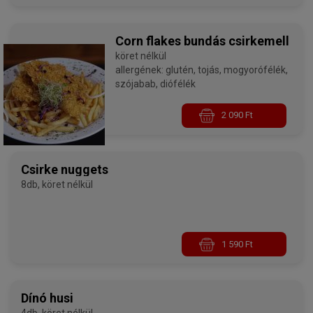
Corn flakes bundás csirkemell
köret nélkül
allergének: glutén, tojás, mogyorófélék,
szójabab, diófélék
2 090 Ft
Csirke nuggets
8db, köret nélkül
1 590 Ft
Dínó husi