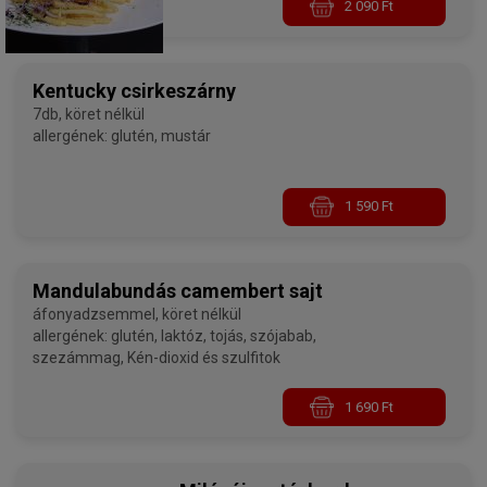
2 090 Ft
Kentucky csirkeszárny
7db, köret nélkül
allergének: glutén, mustár
1 590 Ft
Mandulabundás camembert sajt
áfonyadzsemmel, köret nélkül
allergének: glutén, laktóz, tojás, szójabab,
szezámmag, Kén-dioxid és szulfitok
1 690 Ft