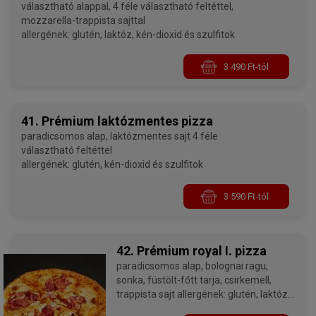
választható alappal, 4 féle választható feltéttel,
mozzarella-trappista sajttal
allergének: glutén, laktóz, kén-dioxid és szulfitok
3 490 Ft-tól
41. Prémium laktózmentes pizza
paradicsomos alap, laktózmentes sajt 4 féle
választható feltéttel
allergének: glutén, kén-dioxid és szulfitok
3 590 Ft-tól
42. Prémium royal I. pizza
paradicsomos alap, bolognai ragu,
sonka, füstölt-főtt tarja, csirkemell,
trappista sajt allergének: glutén, laktóz,
kén-dioxid és szulfitok