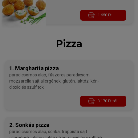
1 650 Ft
Pizza
1. Margharita pizza
paradicsomos alap, fűszeres paradicsom,
mozzarella sajt allergének: glutén, laktóz, kén-
dioxid és szulfitok
3 170 Ft-tól
2. Sonkás pizza
paradicsomos alap, sonka, trappista sajt
allergének: glutén, laktóz, kén-dioxid és szulfitok