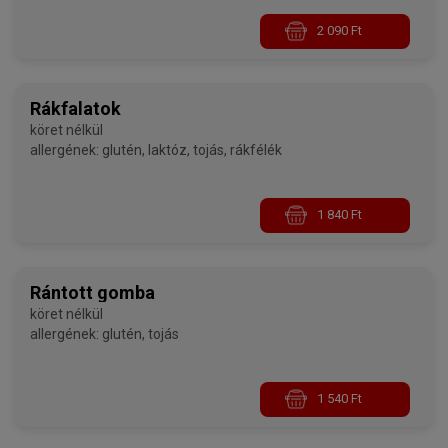
2 090 Ft
Rákfalatok
köret nélkül
allergének: glutén, laktóz, tojás, rákfélék
1 840 Ft
Rántott gomba
köret nélkül
allergének: glutén, tojás
1 540 Ft