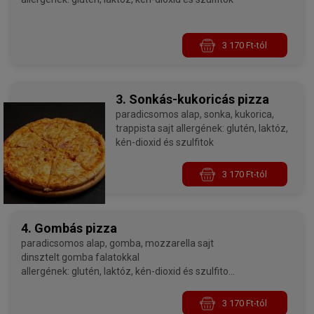
3 170 Ft-tól
3. Sonkás-kukoricás pizza
paradicsomos alap, sonka, kukorica,
trappista sajt allergének: glutén, laktóz,
kén-dioxid és szulfitok
3 170 Ft-tól
4. Gombás pizza
paradicsomos alap, gomba, mozzarella sajt
dinsztelt gomba falatokkal
allergének: glutén, laktóz, kén-dioxid és szulfitok,
gombák
3 170 Ft-tól