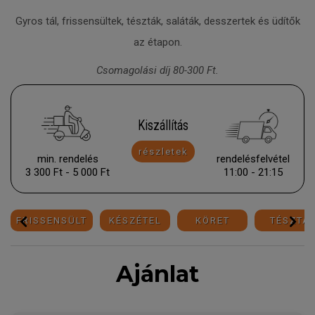
Gyros tál, frissensültek, tészták, saláták, desszertek és üdítők
az étapon.
Csomagolási díj 80-300 Ft.
Kiszállítás
részletek
min. rendelés
rendelésfelvétel
3 300 Ft - 5 000 Ft
11:00 - 21:15
FRISSENSÜLT
KÉSZÉTEL
KÖRET
TÉSZTA
Ajánlat