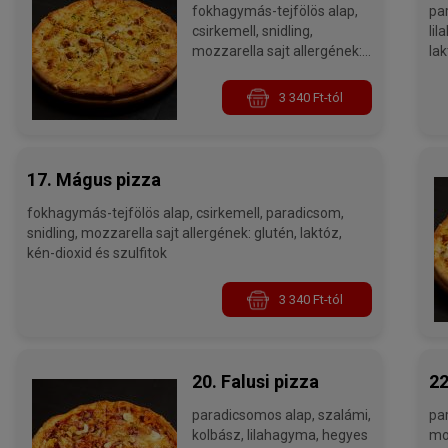
fokhagymás-tejfölös alap,
paradi
csirkemell, snidling,
lilahagyma,
mozzarella sajt allergének:
lak
glutén, laktóz, kén-dioxid és
szulfitok
3 340 Ft-tól
17. Mágus pizza
fokhagymás-tejfölös alap, csirkemell, paradicsom,
snidling, mozzarella sajt allergének: glutén, laktóz,
kén-dioxid és szulfitok
3 340 Ft-tól
20. Falusi pizza
22
paradicsomos alap, szalámi,
parad
kolbász, lilahagyma, hegyes
mozzarell