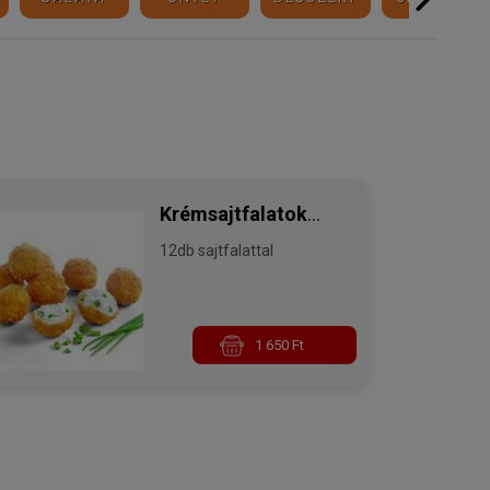
Krémsajtfalatok
12db sajtfalattal
metélőhagymával
1 650 Ft