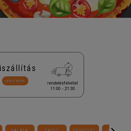
iszállítás
részletek
rendelésfelvétel
11:00 - 21:30
SALÁTA
ÖNTET
DESSZERT
JÉGKRÉM