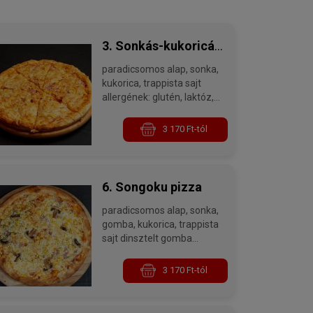
3. Sonkás-kukoricás
paradicsomos alap, sonka,
pizza
kukorica, trappista sajt
allergének: glutén, laktóz,
kén-dioxid és szulfitok
3 170 Ft-tól
6. Songoku pizza
paradicsomos alap, sonka,
gomba, kukorica, trappista
sajt dinsztelt gomba
falatokkal
allergének: glutén, laktóz,
3 170 Ft-tól
kén-dioxid és szulfitok,
gombák