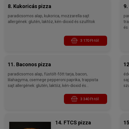
8. Kukoricás pizza
9.
paradicsomos alap, kukorica, mozzarella sajt
paradic
allergének: glutén, laktóz, kén-dioxid és szulfitok
trappista s
és 
3 170 Ft-tól
11. Baconos pizza
12
paradicsomos alap, füstölt-főtt tarja, bacon,
édes-sa
lilahagyma, csemege pepperoni paprika, trappista
sajt allergének: glutén, laktóz, k
sajt allergének: glutén, laktóz, kén-dioxid és
szu
szulfitok
3 340 Ft-tól
14. FTCS pizza
15