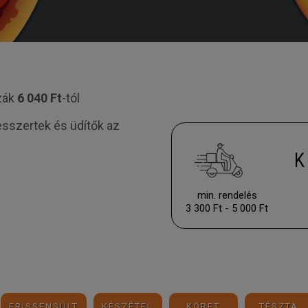
zzák
6
040
Ft
-tól
desszertek és üdítők az
K
min. rendelés
3 300 Ft - 5 000 Ft
FRISSENSÜLT
KÉSZÉTEL
KÖRET
TÉSZTA