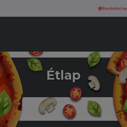
Rendelést n
Étlap