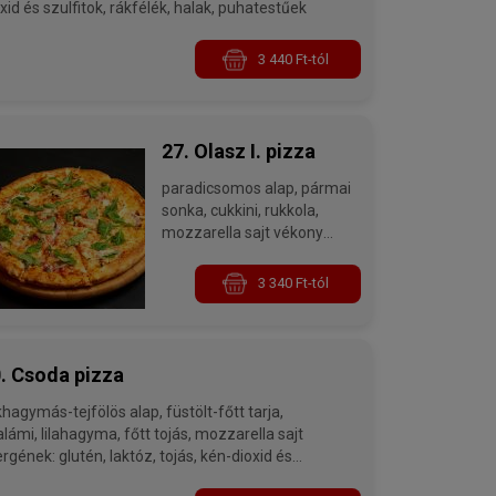
xid és szulfitok, rákfélék, halak, puhatestűek
3 440 Ft-tól
27. Olasz I. pizza
paradicsomos alap, pármai
sonka, cukkini, rukkola,
mozzarella sajt vékony
pizzatésztával
allergének: glutén, laktóz,
3 340 Ft-tól
kén-dioxid és szulfitok
. Csoda pizza
gymás-tejfölös alap, füstölt-főtt tarja,
yma, főtt tojás, mozzarella sajt
ergének: glutén, laktóz, tojás, kén-dioxid és
lfitok