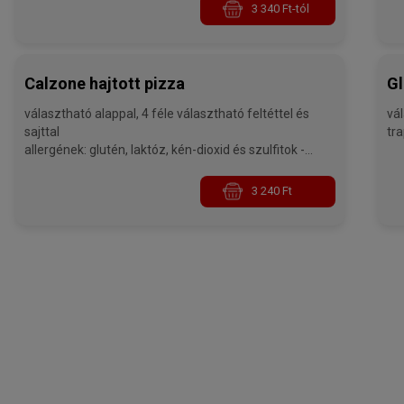
3 340 Ft-tól
Calzone hajtott pizza
Gl
választható alappal, 4 féle választható feltéttel és
vál
sajttal
allergének: glutén, laktóz, kén-dioxid és szulfitok -
32 cm
3 240 Ft