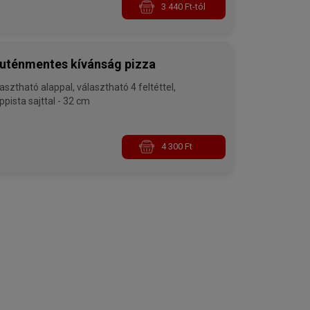
3 440 Ft-tól
uténmentes kívánság pizza
asztható alappal, választható 4 feltéttel,
trappista sajttal - 32 cm
4 300 Ft