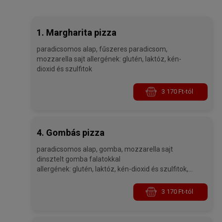
1. Margharita pizza
paradicsomos alap, fűszeres paradicsom,
mozzarella sajt allergének: glutén, laktóz, kén-
dioxid és szulfitok
3 170 Ft-tól
4. Gombás pizza
paradicsomos alap, gomba, mozzarella sajt
dinsztelt gomba falatokkal
allergének: glutén, laktóz, kén-dioxid és szulfitok,
gombák
3 170 Ft-tól