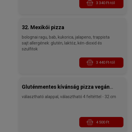
3 340 Ft-tól
32. Mexikói pizza
bolognai ragu, bab, kukorica, jalapeno, trappista
sajt allergének: glutén, laktóz, kén-dioxid és
szulfitok
3 440 Ft-tól
Gluténmentes kívánság pizza vegán
választható alappal, választható 4 feltéttel - 32 cm
sajttal
4 500 Ft