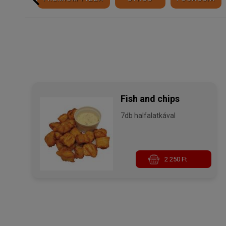
Fish and chips
7db halfalatkával
2 250 Ft