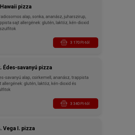
 Hawaii pizza
somos alap, sonka, ananász, juharszirup,
ajt allergének: glutén, laktóz, kén-dioxid
szulfitok
3 170 Ft-tól
. Édes-savanyú pizza
vanyú alap, csirkemell, ananász, trappista
én-dioxid és
lfitok
3 340 Ft-tól
. Vega I. pizza