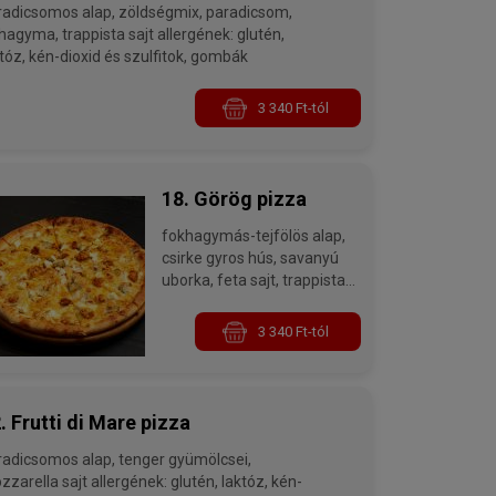
csomos alap, zöldségmix, paradicsom,
 trappista sajt allergének: glutén,
tóz, kén-dioxid és szulfitok, gombák
3 340 Ft-tól
18. Görög pizza
fokhagymás-tejfölös alap,
csirke gyros hús, savanyú
uborka, feta sajt, trappista
sajt allergének: glutén,
laktóz, kén-dioxid és
3 340 Ft-tól
szulfitok
. Frutti di Mare pizza
icsomos alap, tenger gyümölcsei,
a sajt allergének: glutén, laktóz, kén-