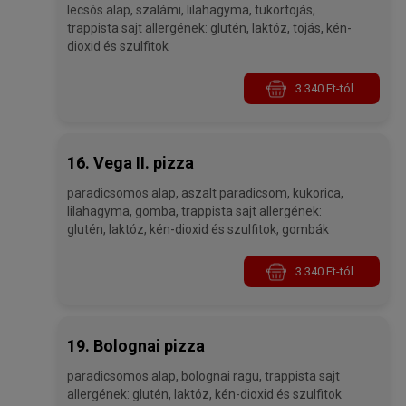
lecsós alap, szalámi, lilahagyma, tükörtojás,
trappista sajt allergének: glutén, laktóz, tojás, kén-
dioxid és szulfitok
3 340 Ft-tól
16. Vega II. pizza
paradicsomos alap, aszalt paradicsom, kukorica,
lilahagyma, gomba, trappista sajt allergének:
glutén, laktóz, kén-dioxid és szulfitok, gombák
3 340 Ft-tól
19. Bolognai pizza
paradicsomos alap, bolognai ragu, trappista sajt
allergének: glutén, laktóz, kén-dioxid és szulfitok