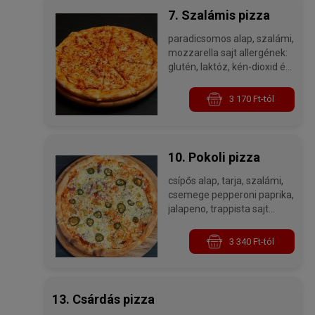
7. Szalámis pizza
paradicsomos alap, szalámi,
mozzarella sajt allergének:
glutén, laktóz, kén-dioxid és
szulfitok
3 170 Ft-tól
10. Pokoli pizza
csípős alap, tarja, szalámi,
csemege pepperoni paprika,
jalapeno, trappista sajt
allergének: glutén, laktóz,
kén-dioxid és szulfitok
3 340 Ft-tól
13. Csárdás pizza