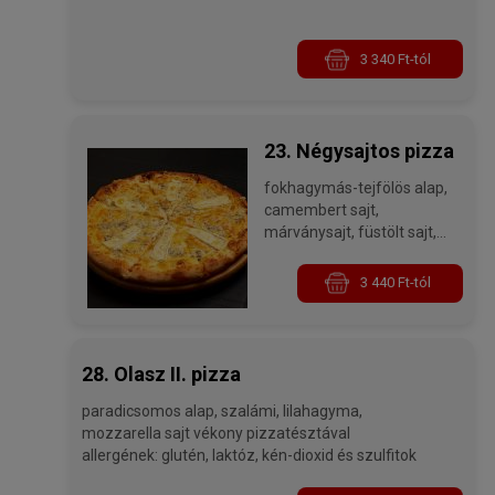
3 340 Ft-tól
23. Négysajtos pizza
fokhagymás-tejfölös alap,
camembert sajt,
márványsajt, füstölt sajt,
mozzarella sajt allergének:
glutén, laktóz, kén-dioxid és
3 440 Ft-tól
szulfitok
28. Olasz II. pizza
paradicsomos alap, szalámi, lilahagyma,
mozzarella sajt vékony pizzatésztával
allergének: glutén, laktóz, kén-dioxid és szulfitok