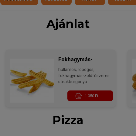
Ajánlat
Fokhagymás-
hullámos, ropogós,
zöldfűszeres
fokhagymás-zöldfűszeres
steakburgonya
steakburgonya
1 050 Ft
Pizza