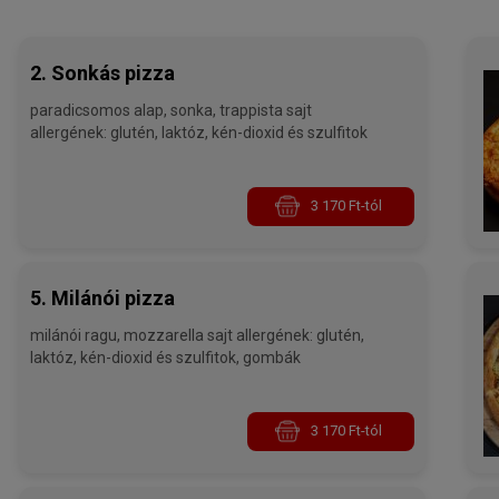
2. Sonkás pizza
paradicsomos alap, sonka, trappista sajt
allergének: glutén, laktóz, kén-dioxid és szulfitok
3 170 Ft-tól
5. Milánói pizza
milánói ragu, mozzarella sajt allergének: glutén,
laktóz, kén-dioxid és szulfitok, gombák
3 170 Ft-tól