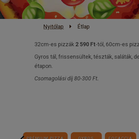
Nyitólap
Étlap
32cm-es pizzák
2 590 Ft
-tól, 60cm-es pi
Gyros tál, frissensültek, tészták, saláták, 
étapon.
Csomagolási díj 80-300 Ft.
PIZZA
PRÉMIUM PIZZA
GYROS
FOCACCIA