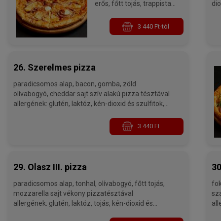
erős, főtt tojás, trappista
dio
sajt allergének: glutén,
laktóz, tojás, kén-dioxid és
3 440 Ft-tól
szulfitok
26. Szerelmes pizza
paradicsomos alap, bacon, gomba, zöld
olívabogyó, cheddar sajt szív alakú pizza tésztával
allergének: glutén, laktóz, kén-dioxid és szulfitok,
gombák - 32 cm
3 440 Ft
29. Olasz III. pizza
30
paradicsomos alap, tonhal, olívabogyó, főtt tojás,
fokha
mozzarella sajt vékony pizzatésztával
szalámi, lilahag
allergének: glutén, laktóz, tojás, kén-dioxid és
all
szulfitok, halak
szu