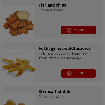
Fish and chips
7db halfalatkával
2 250 Ft
Fokhagymás-zöldfűszeres
steakburgonya
hullámos, ropogós, fokhagymás-
zöldfűszeres steakburgonya
1 050 Ft
Krémsajtfalatok
metélőhagymával
12db sajtfalattal