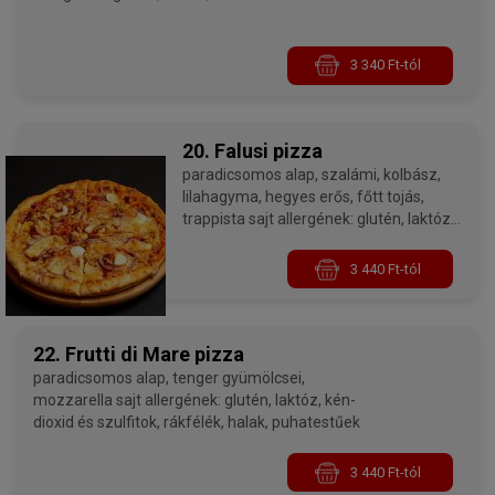
3 340 Ft-tól
20. Falusi pizza
paradicsomos alap, szalámi, kolbász,
lilahagyma, hegyes erős, főtt tojás,
trappista sajt allergének: glutén, laktóz,
tojás, kén-dioxid és szulfitok
3 440 Ft-tól
22. Frutti di Mare pizza
paradicsomos alap, tenger gyümölcsei,
mozzarella sajt allergének: glutén, laktóz, kén-
dioxid és szulfitok, rákfélék, halak, puhatestűek
3 440 Ft-tól