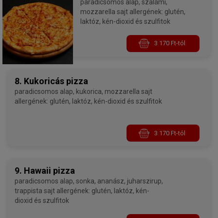
paradicsomos alap, szalámi,
mozzarella sajt allergének: glutén,
laktóz, kén-dioxid és szulfitok
3 170 Ft-tól
8. Kukoricás pizza
paradicsomos alap, kukorica, mozzarella sajt
allergének: glutén, laktóz, kén-dioxid és szulfitok
3 170 Ft-tól
9. Hawaii pizza
paradicsomos alap, sonka, ananász, juharszirup,
trappista sajt allergének: glutén, laktóz, kén-
dioxid és szulfitok