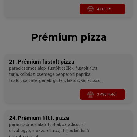
4 500 Ft
Prémium pizza
21. Prémium füstölt pizza
paradicsomos alap, füstölt csülök, füstölt-főtt
tarja, kolbász, csemege pepperoni paprika,
füstölt sajt allergének: glutén, laktóz, kén-dioxid
és szulfitok
3 490 Ft-tól
24. Prémium fitt I. pizza
paradicsomos alap, tonhal, paradicsom,
olívabogyó, mozzarella sajt teljes kiőrlésű
pizzatésztával