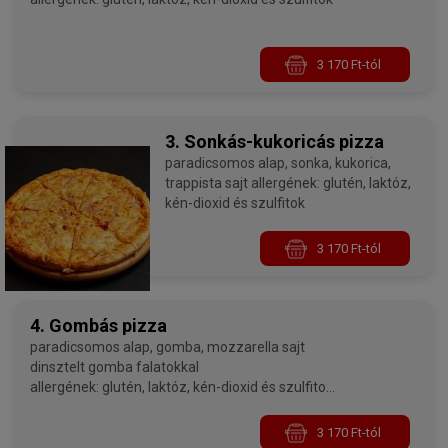
3 170 Ft-tól
3. Sonkás-kukoricás pizza
paradicsomos alap, sonka, kukorica,
trappista sajt allergének: glutén, laktóz,
kén-dioxid és szulfitok
3 170 Ft-tól
4. Gombás pizza
paradicsomos alap, gomba, mozzarella sajt
dinsztelt gomba falatokkal
allergének: glutén, laktóz, kén-dioxid és szulfitok,
gombák
3 170 Ft-tól