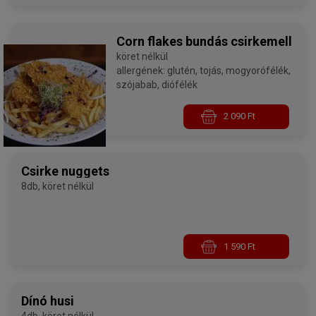
Corn flakes bundás csirkemell
köret nélkül
allergének: glutén, tojás, mogyorófélék,
szójabab, diófélék
2 090 Ft
Csirke nuggets
8db, köret nélkül
1 590 Ft
Dínó husi