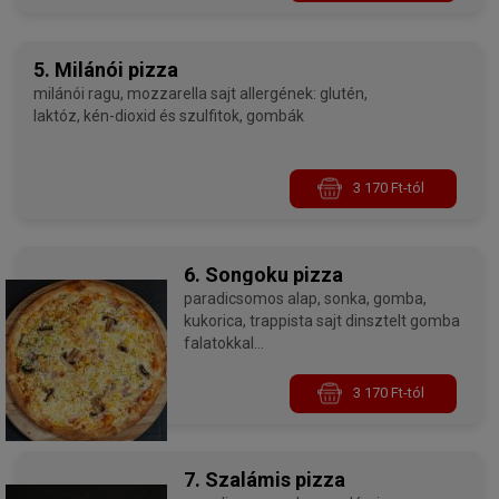
5. Milánói pizza
milánói ragu, mozzarella sajt allergének: glutén,
laktóz, kén-dioxid és szulfitok, gombák
3 170 Ft-tól
6. Songoku pizza
paradicsomos alap, sonka, gomba,
kukorica, trappista sajt dinsztelt gomba
falatokkal
allergének: glutén, laktóz, kén-dioxid és
szulfitok, gombák
3 170 Ft-tól
7. Szalámis pizza