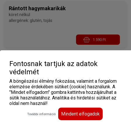
Rántott hagymakarikák
köret nélkül
allergének: glutén, tojás
1 590 Ft
Rántott karfiol
Fontosnak tartjuk az adatok
köret nélkül
védelmét
allergének: glutén, laktóz, tojás
A böngészési élmény fokozása, valamint a forgalom
elemzése érdekében sütiket (cookie) használunk. A
"Mindet elfogadom" gombra kattintva hozzájárulhat a
1 540 Ft
sütik használatához. Analitika és hirdetési sütiket az
oldal nem használ!
Mindent elfogadok
További információ
Rántott sajt
tartármártással, köret nélkül
allergének: glutén, laktóz, tojás