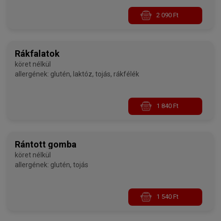
2 090 Ft
Rákfalatok
köret nélkül
allergének: glutén, laktóz, tojás, rákfélék
1 840 Ft
Rántott gomba
köret nélkül
allergének: glutén, tojás
1 540 Ft