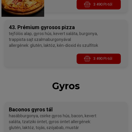
3 490 Ft-tól
43. Prémium gyrosos pizza
tejfölös alap, gyros hús, kevert saláta, burgonya,
trappista sajt szalmaburgonyával
allergének: glutén, laktóz, kén-dioxid és szulfitok
3 490 Ft-tól
Gyros
Baconos gyros tál
hasábburgonya, csirke gyros hús, bacon, kevert
saláta, tzatziki öntet, gyros öntet allergének:
glutén, laktóz, tojás, szójabab, mustár