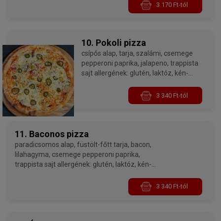
3 170 Ft-tól
10. Pokoli pizza
csípős alap, tarja, szalámi, csemege
pepperoni paprika, jalapeno, trappista
sajt allergének: glutén, laktóz, kén-
dioxid és szulfitok
3 340 Ft-tól
11. Baconos pizza
paradicsomos alap, füstölt-főtt tarja, bacon,
lilahagyma, csemege pepperoni paprika,
trappista sajt allergének: glutén, laktóz, kén-
dioxid és szulfitok
3 340 Ft-tól