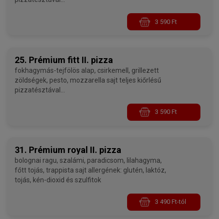
allergének: glutén, laktóz, kén-dioxid és szulfitok,
halak - 32 cm
3 590 Ft
25. Prémium fitt II. pizza
fokhagymás-tejfölös alap, csirkemell, grillezett
zöldségek, pesto, mozzarella sajt teljes kiőrlésű
pizzatésztával
allergének: glutén, laktóz, kén-dioxid és szulfitok
- 32 cm
3 590 Ft
31. Prémium royal II. pizza
bolognai ragu, szalámi, paradicsom, lilahagyma,
főtt tojás, trappista sajt allergének: glutén, laktóz,
tojás, kén-dioxid és szulfitok
3 490 Ft-tól