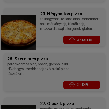
23. Négysajtos pizza
fokhagymás-tejfölös alap, camembert
sajt, márványsajt, füstölt sajt,
mozzarella sajt allergének: glutén,
laktóz, kén-dioxid és szulfitok
3 440 Ft-tól
26. Szerelmes pizza
paradicsomos alap, bacon, gomba, zöld
olívabogyó, cheddar sajt szív alakú pizza
tésztával
allergének: glutén, laktóz, kén-dioxid és szulfitok,
gombák - 32 cm
3 440 Ft
27. Olasz I. pizza
paradicsomos alap, pármai sonka,