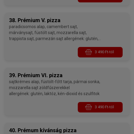
38. Prémium V. pizza
paradicsomos alap, camembert sajt,
márványsajt, füstölt sajt, mozzarella sajt,
trappista sajt, parmezán sajt allergének: glutén,
laktóz, kén-dioxid és szulfitok
3 490 Ft-tól
39. Prémium VI. pizza
sajtkrémes alap, füstölt-főtt tarja, pármai sonka,
mozzarella sajt zöldfűszerekkel
allergének: glutén, laktóz, kén-dioxid és szulfitok
3 490 Ft-tól
40. Prémum kívánság pizza