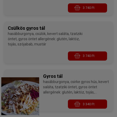
3 740 Ft
Csülkös gyros tál
hasábburgonya, csülök, kevert saláta, tzatziki
öntet, gyros öntet allergének: glutén, laktóz,
tojás, szójabab, mustár
3 740 Ft
Gyros tál
hasábburgonya, csirke gyros hús, kevert
saláta, tzatziki öntet, gyros öntet
allergének: glutén, laktóz, tojás,
szójabab, mustár
3 340 Ft