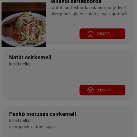
Milánói sertésborda
rántott sertésborda milánói spagettivel
allergének: glutén, laktóz, tojás, gombák
2 840 Ft
Natúr csirkemell
köret nélkül
2 090 Ft
Pankó morzsás csirkemell
köret nélkül
allergének: glutén, tojás