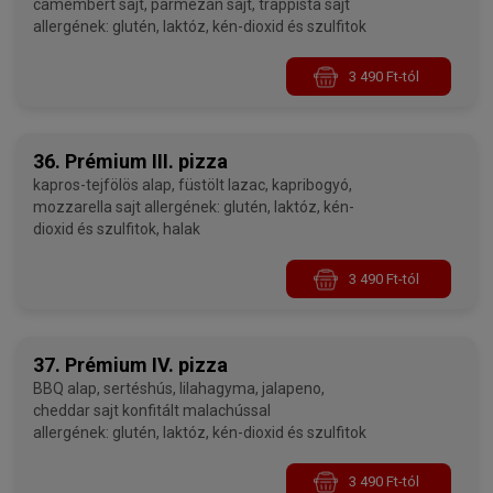
camembert sajt, parmezán sajt, trappista sajt
allergének: glutén, laktóz, kén-dioxid és szulfitok
3 490 Ft-tól
36. Prémium III. pizza
kapros-tejfölös alap, füstölt lazac, kapribogyó,
mozzarella sajt allergének: glutén, laktóz, kén-
dioxid és szulfitok, halak
3 490 Ft-tól
37. Prémium IV. pizza
BBQ alap, sertéshús, lilahagyma, jalapeno,
cheddar sajt konfitált malachússal
allergének: glutén, laktóz, kén-dioxid és szulfitok
3 490 Ft-tól