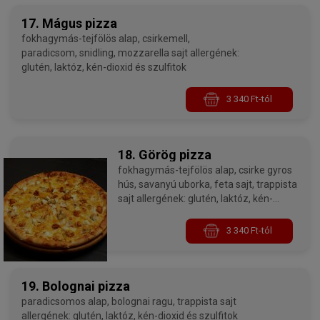
17. Mágus pizza
fokhagymás-tejfölös alap, csirkemell,
paradicsom, snidling, mozzarella sajt allergének:
glutén, laktóz, kén-dioxid és szulfitok
3 340 Ft-tól
18. Görög pizza
fokhagymás-tejfölös alap, csirke gyros
hús, savanyú uborka, feta sajt, trappista
sajt allergének: glutén, laktóz, kén-
dioxid és szulfitok
3 340 Ft-tól
19. Bolognai pizza
paradicsomos alap, bolognai ragu, trappista sajt
allergének: glutén, laktóz, kén-dioxid és szulfitok