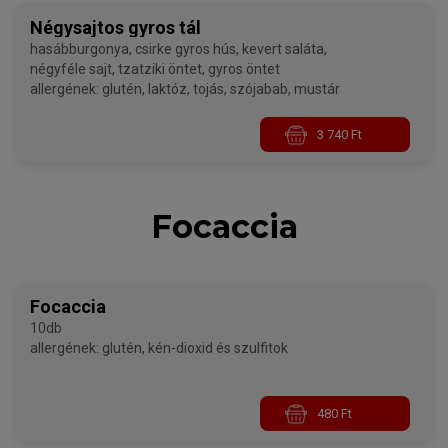
Négysajtos gyros tál
hasábburgonya, csirke gyros hús, kevert saláta,
négyféle sajt, tzatziki öntet, gyros öntet
allergének: glutén, laktóz, tojás, szójabab, mustár
3 740 Ft
Focaccia
Focaccia
10db
allergének: glutén, kén-dioxid és szulfitok
480 Ft