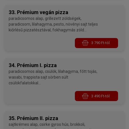
33. Prémium vegán pizza
paradicsomos alap, grillezett zöldségek,
paradicsom, lilahagyma, pesto, növényi sajt teljes
kiőrlésű pizzatésztával, fokhagymás zöld
allergének: glutén, kén-dioxid és szulfitok
3 790 Ft-tól
34. Prémium I. pizza
paradicsomos alap, csülök, lilahagyma, főtt tojás,
wasabi, trappista sajt sörben sült
csülökfalatokkal
allergének: glutén, laktóz, tojás, kén-dioxid és
szulfitok
3 490 Ft-tól
35. Prémium II. pizza
sajtkrémes alap, csirke gyros hús, brokkoli,