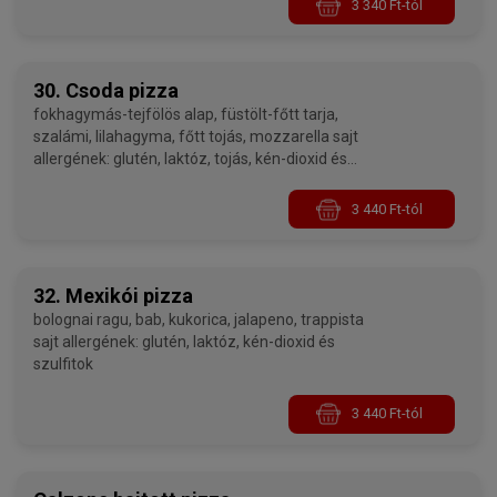
3 340 Ft-tól
30. Csoda pizza
fokhagymás-tejfölös alap, füstölt-főtt tarja,
szalámi, lilahagyma, főtt tojás, mozzarella sajt
allergének: glutén, laktóz, tojás, kén-dioxid és
szulfitok
3 440 Ft-tól
32. Mexikói pizza
bolognai ragu, bab, kukorica, jalapeno, trappista
sajt allergének: glutén, laktóz, kén-dioxid és
szulfitok
3 440 Ft-tól