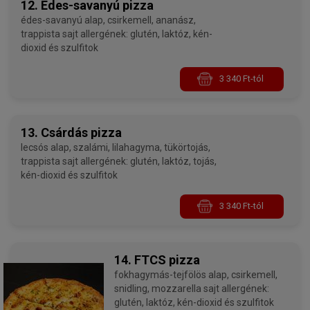
12. Édes-savanyú pizza
édes-savanyú alap, csirkemell, ananász,
trappista sajt allergének: glutén, laktóz, kén-
dioxid és szulfitok
3 340 Ft-tól
13. Csárdás pizza
lecsós alap, szalámi, lilahagyma, tükörtojás,
trappista sajt allergének: glutén, laktóz, tojás,
kén-dioxid és szulfitok
3 340 Ft-tól
14. FTCS pizza
fokhagymás-tejfölös alap, csirkemell,
snidling, mozzarella sajt allergének:
glutén, laktóz, kén-dioxid és szulfitok