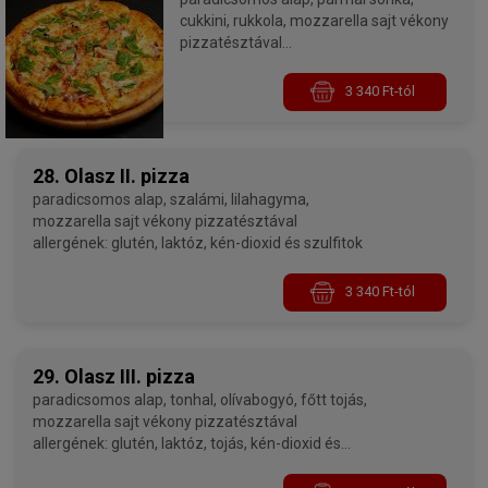
cukkini, rukkola, mozzarella sajt vékony
pizzatésztával
allergének: glutén, laktóz, kén-dioxid és
szulfitok
3 340 Ft-tól
28. Olasz II. pizza
paradicsomos alap, szalámi, lilahagyma,
mozzarella sajt vékony pizzatésztával
allergének: glutén, laktóz, kén-dioxid és szulfitok
3 340 Ft-tól
29. Olasz III. pizza
paradicsomos alap, tonhal, olívabogyó, főtt tojás,
mozzarella sajt vékony pizzatésztával
allergének: glutén, laktóz, tojás, kén-dioxid és
szulfitok, halak