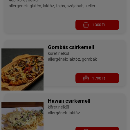
4db, köret nélkül
allergének: glutén, laktóz, tojás, szójabab, zeller
1 300 Ft
Gombás csirkemell
köret nélkül
allergének: laktóz, gombák
1 790 Ft
Hawaii csirkemell
köret nélkül
allergének: laktóz