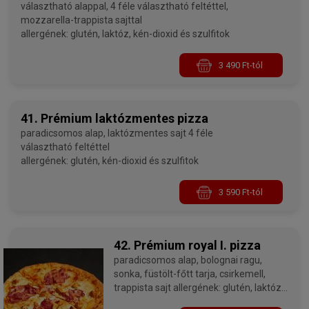
választható alappal, 4 féle választható feltéttel,
mozzarella-trappista sajttal
allergének: glutén, laktóz, kén-dioxid és szulfitok
3 490 Ft-tól
41. Prémium laktózmentes pizza
paradicsomos alap, laktózmentes sajt 4 féle
választható feltéttel
allergének: glutén, kén-dioxid és szulfitok
3 590 Ft-tól
42. Prémium royal I. pizza
paradicsomos alap, bolognai ragu,
sonka, füstölt-főtt tarja, csirkemell,
trappista sajt allergének: glutén, laktóz,
kén-dioxid és szulfitok