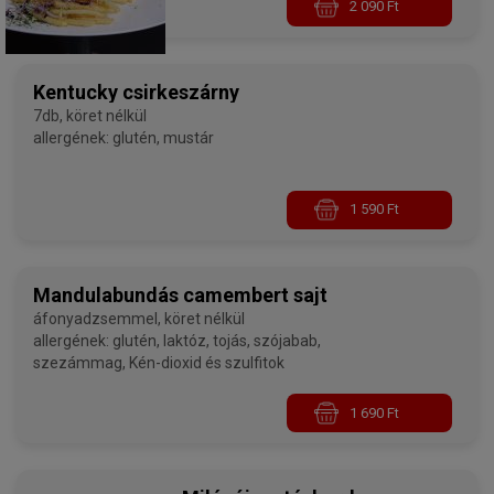
2 090 Ft
Kentucky csirkeszárny
7db, köret nélkül
allergének: glutén, mustár
1 590 Ft
Mandulabundás camembert sajt
áfonyadzsemmel, köret nélkül
allergének: glutén, laktóz, tojás, szójabab,
szezámmag, Kén-dioxid és szulfitok
1 690 Ft